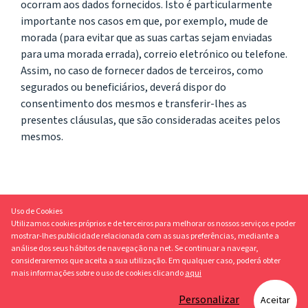
ocorram aos dados fornecidos. Isto é particularmente
importante nos casos em que, por exemplo, mude de
morada (para evitar que as suas cartas sejam enviadas
para uma morada errada), correio eletrónico ou telefone.
Assim, no caso de fornecer dados de terceiros, como
segurados ou beneficiários, deverá dispor do
consentimento dos mesmos e transferir-lhes as
presentes cláusulas, que são consideradas aceites pelos
mesmos.
Uso de Cookies
Utilizamos cookies próprios e de terceiros para melhorar os nossos serviços e poder
mostrar-lhes publicidade relacionada com as suas preferências, mediante a
análise dos seus hábitos de navegação na net. Se continuar a navegar,
consideraremos que aceita a sua utilização. Em qualquer caso, poderá obter
Contactos
Dever Especial de Informação
mais informações sobre o uso de cookies clicando
aqui
A Predictable está registada e licenciada na ASF sob o número 419468681 para os
Ramos Vida e Não Vida.
Personalizar
Aceitar